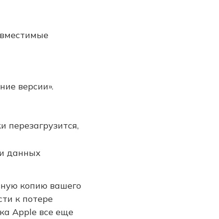
овместимые
ние версии».
и перезагрузится,
вную копию вашего
сти к потере
ка Apple все еще