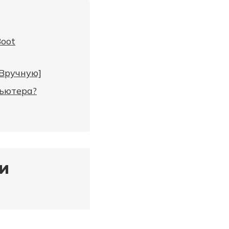
Boot
[Вручную]
пьютера?
и