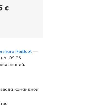
6 с
rshare ReiBoot
—
на iOS 26
ких знаний.
 ввода командной
ства