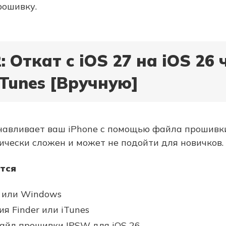
рошивку.
: Откат с iOS 27 на iOS 26 
 iTunes [Вручную]
анавливает ваш iPhone с помощью файла прошивк
ически сложен и может не подойти для новичков.
тся
 или Windows
я Finder или iTunes
айл прошивки IPSW для iOS 26