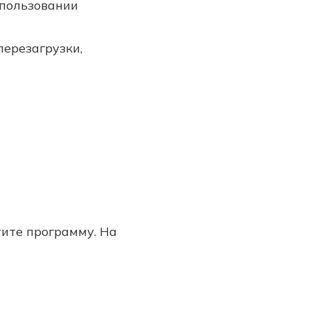
спользовании
перезагрузки,
тите программу. На