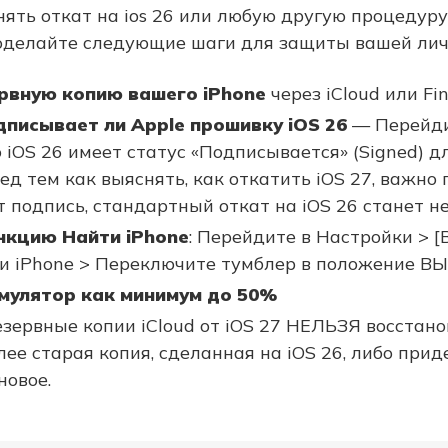
ять откат на ios 26 или любую другую процедуру
роделайте следующие шаги для защиты вашей ли
рвную копию вашего iPhone
через iCloud или Fin
дписывает ли Apple прошивку iOS 26
— Перейди
о iOS 26 имеет статус «Подписывается» (Signed) 
ед тем как выяснять, как откатить iOS 27, важно 
т подпись, стандартный откат на iOS 26 станет н
нкцию Найти iPhone
: Перейдите в Настройки > [
и iPhone > Переключите тумблер в положение В
мулятор как минимум до 50%
Резервные копии iCloud от iOS 27 НЕЛЬЗЯ восстано
ее старая копия, сделанная на iOS 26, либо прид
новое.