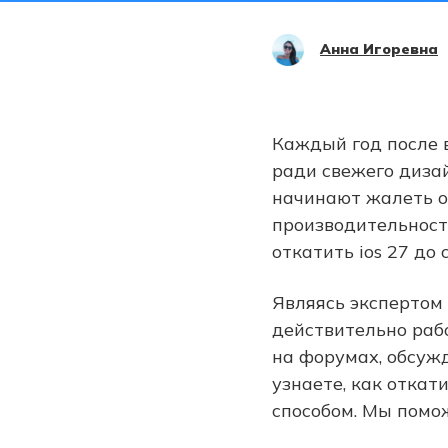
Анна Игоревна
Каждый год после 
ради свежего диза
начинают жалеть об
производительность
откатить ios 27 до
Являясь экспертом 
действительно раб
на форумах, обсужд
узнаете, как откат
способом. Мы помож