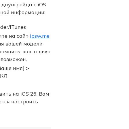
 даунгрейда с iOS
чной информации:
der/iTunes
те на сайт
ipsw.me
для вашей модели
помнить: как только
евозможен.
Ваше имя] >
ЫКЛ
вить на iOS 26. Вам
ется настроить