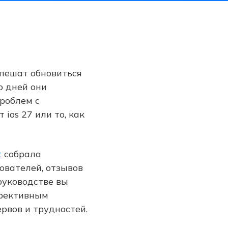
спешат обновиться
о дней они
проблем с
ios 27 или то, как
t
собрала
ователей, отзывов
руководстве вы
ффективным
рвов и трудностей.